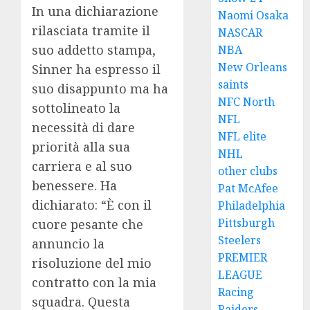
In una dichiarazione
Naomi Osaka
rilasciata tramite il
NASCAR
suo addetto stampa,
NBA
New Orleans
Sinner ha espresso il
saints
suo disappunto ma ha
NFC North
sottolineato la
NFL
necessità di dare
NFL elite
priorità alla sua
NHL
carriera e al suo
other clubs
benessere. Ha
Pat McAfee
dichiarato: “È con il
Philadelphia
Pittsburgh
cuore pesante che
Steelers
annuncio la
PREMIER
risoluzione del mio
LEAGUE
contratto con la mia
Racing
squadra. Questa
Raiders