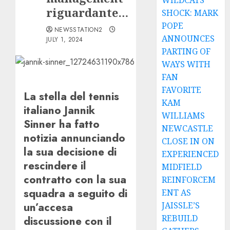
WILDCATS
riguardante…
SHOCK: MARK
POPE
NEWSSTATION2
ANNOUNCES
JULY 1, 2024
PARTING OF
WAYS WITH
FAN
FAVORITE
La stella del tennis
KAM
italiano Jannik
WILLIAMS
Sinner ha fatto
NEWCASTLE
notizia annunciando
CLOSE IN ON
la sua decisione di
EXPERIENCED
rescindere il
MIDFIELD
contratto con la sua
REINFORCEM
squadra a seguito di
ENT AS
un’accesa
JAISSLE’S
REBUILD
discussione con il