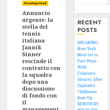
Uncategorized
Annuncio
urgente: la
RECENT
stella del
POSTS
tennis
italiana
BREAKING:
Jannik
New York
Sinner
Mets Set to
rescinde il
Part Ways
contratto con
With
Francisco
la squadra
Alvarez After
dopo una
Explosive
discussione
Clubhouse
di fondo con
Bust-Up
il
KENTUCKY
management