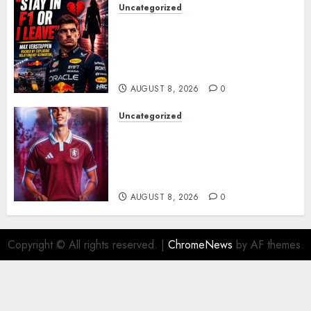
Uncategorized
BREAKING: Kelly Piquet Issues
Emotional Ultimatum as Max
Verstappen Retirement
Rumors Explode
AUGUST 8, 2026
0
Uncategorized
Aston Villa Close In On Marc
Bernal As Advanced Talks
Continue Over Stunning
Barcelona Midfield Deal
AUGUST 8, 2026
0
Copyright © All rights reserved.
|
ChromeNews
by AF themes.