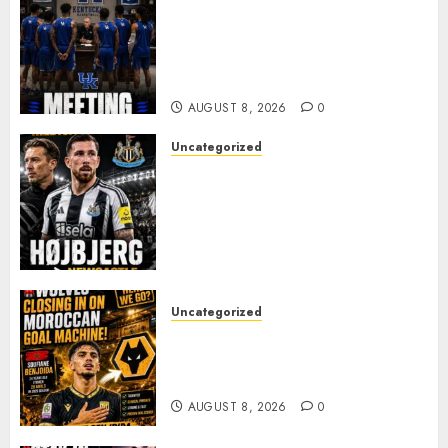
KENTUCKY WILDCATS SHOCK:
MARK POPE ANNOUNCES
PARTING OF WAYS WITH FAN
FAVORITE KAM WILLIAMS
AUGUST 8, 2026
0
Uncategorized
NEWCASTLE CLOSE IN ON
EXPERIENCED MIDFIELD
REINFORCEMENT AS
JAISSLE’S REBUILD GATHERS
PACE
AUGUST 8, 2026
0
Uncategorized
Wolves Plot Surprise Move for
Moroccan Goal Machine
Soufiane Benjdida
AUGUST 8, 2026
0