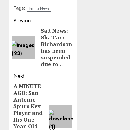
Tags:
Tennis News
Post
Previous
navigation
Sad News:
Previous
Sha’Carri
post:
Richardson
has been
suspended
due to…
Next
A MINUTE
Next
AGO: San
post:
Antonio
Spurs Key
Player and
His One-
Year-Old