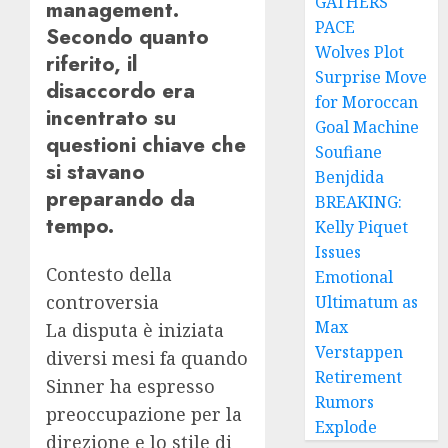
GATHERS
management.
PACE
Secondo quanto
Wolves Plot
riferito, il
Surprise Move
disaccordo era
for Moroccan
incentrato su
Goal Machine
questioni chiave che
Soufiane
si stavano
Benjdida
preparando da
BREAKING:
tempo.
Kelly Piquet
Issues
Contesto della
Emotional
controversia
Ultimatum as
Max
La disputa è iniziata
Verstappen
diversi mesi fa quando
Retirement
Sinner ha espresso
Rumors
preoccupazione per la
Explode
direzione e lo stile di