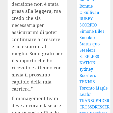
decisione non è stata
Ronnie
presa alla leggera, ma
O'Sullivan
credo che sia
RUBBY
SCORPIO
necessaria per
Simone Biles
assicurarmi di poter
Snooker
continuare a crescere
Status quo
e ad esibirmi al
Steelers
meglio. Sono grato per
STEELERS
il supporto che ho
NATION
ricevuto e attendo con
sydney
ansia il prossimo
Roosters
capitolo della mia
TENNIS
Toronto Maple
carriera.”
Leafs'
Il management team
TRANSGENDER
deve ancora rilasciare
CROSSDRESSER
una risposta ufficiale,