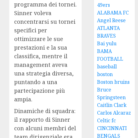
programma dei tornei.
49ers
ALABAMA FC
Sinner voleva
Angel Reese
concentrarsi su tornei
ATLANTA
specifici per
BRAVES
ottimizzare le sue
Bai yulu
prestazioni e la sua
BAMA
classifica, mentre il
FOOTBALL
management aveva
baseball
una strategia diversa,
boston
puntando a una
Boston bruins
Bruce
partecipazione più
Springsteen
ampia.
Caitlin Clark
Dinamiche di squadra:
Carlos Alcaraz
il rapporto di Sinner
Celtic fc
con alcuni membri del
CINCINNATI
BENGALS
team dirigenziale era